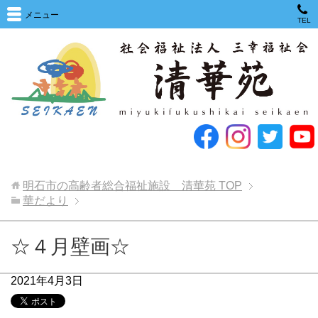
メニュー
TEL
明石市の高齢者総合福祉施設 清華苑
TOP
華だより
☆４月壁画☆
2021年4月3日