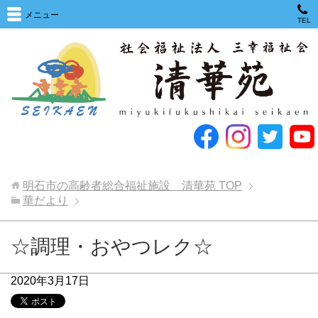
メニュー
TEL
明石市の高齢者総合福祉施設 清華苑
TOP
華だより
☆調理・おやつレク☆
2020年3月17日