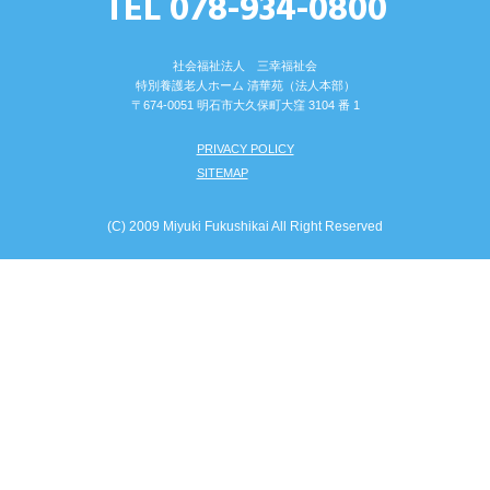
TEL 078-934-0800
社会福祉法人 三幸福祉会
特別養護⽼⼈ホーム 清華苑（法⼈本部）
〒674-0051 明⽯市⼤久保町⼤窪 3104 番 1
PRIVACY POLICY
SITEMAP
(C) 2009 Miyuki Fukushikai All Right Reserved