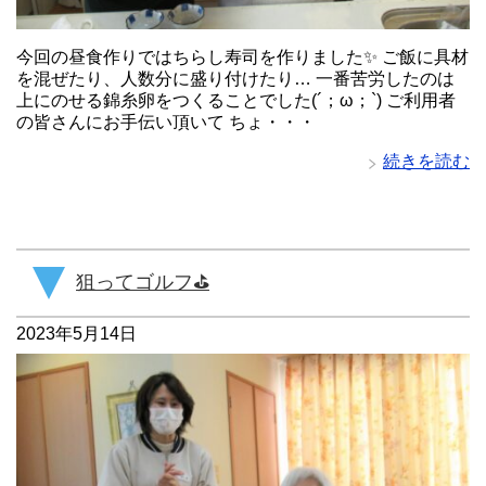
今回の昼食作りではちらし寿司を作りました✨ ご飯に具材
を混ぜたり、人数分に盛り付けたり… 一番苦労したのは
上にのせる錦糸卵をつくることでした(´；ω；`) ご利用者
の皆さんにお手伝い頂いて ちょ・・・
続きを読む
狙ってゴルフ⛳
2023年5月14日