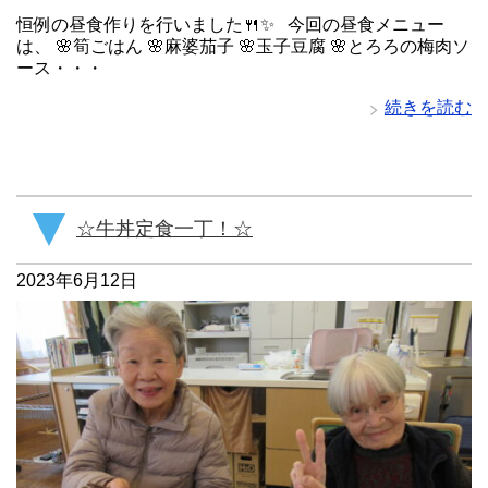
恒例の昼食作りを行いました🍴✨ 今回の昼食メニュー
は、 🌸筍ごはん 🌸麻婆茄子 🌸玉子豆腐 🌸とろろの梅肉ソ
ース・・・
続きを読む
☆牛丼定食一丁！☆
2023年6月12日