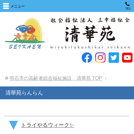
メニュー
TEL
明石市の高齢者総合福祉施設 清華苑
TOP
清華苑らんらん
トライやるウィーク✨